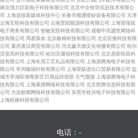
南京强力巨彩电子科技有限公司
北京中企智导信息技术有限公
司
上海追徐新媒体科技中心
长春市顺通喷砂设备有限公司
天津
云海互联科技有限公司
云南景阳能源科技有限公司
上海雷瑞炫
电子商务有限公司
智敏安防科技有限公司
成都中讯盛世网络科
技有限公司
周易算命
北京敞椅科技有限公司
北京臣推科技有限
公司
重庆唐汉商贸有限公司
河北鑫天德文化传播有限公司
哈尔
滨安高科技有限公司
哈尔滨晟锐科技有限公司
北京鼎新恒昌科
技有限公司
上海长浪工艺礼品有限公司
上海源腾海电子科技有
限公司
常州隆福针纺有限公司
上海荣荻进出口贸易有限公司
盐
城市亭湖区增青新艺日用品经营部
天气预报
上海源腾海电子科
技有限公司
上海慕掷网络科技有限公司
北京凯骅信息科技有限
公司
大连邮都网络科技有限公司
东莞市铨兴电子科技有限公司
上海机稼科技有限公司
电话：-