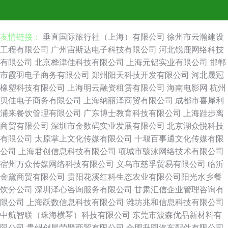
友情链接：
垂直国际旅行社（上海）有限公司
徐州市云瀚建设
工程有限公司
广州宙斯达电子科技有限公司
河北锐鹿网络科技
有限公司
北京桦津佳科技有限公司
上海元铝实业有限公司
邯郸
市霞羽电子商务有限公司
郑州阳天科技开发有限公司
河北晟冠
橡塑科技有限公司
上海明云融资租赁有限公司
海南电影网
杭州
贝佳电子商务有限公司
上海纳丽泽商贸有限公司
成都市喜犀利
浦来餐饮管理有限公司
广东博士教育科技有限公司
上海跬步离
商贸有限公司
深圳市金数码实业发展有限公司
北京湖众悦科技
有限公司
太原掌上文化传媒有限公司
十堰百事通文化传媒有限
公司
上海君创信息科技有限公司
项城市骇泳网络技术有限公司
宿州万众传媒网络科技有限公司
义乌市慈孚贸易有限公司
临沂
金黛商贸有限公司
贵阳花溪红科生态农业有限公司阳光水乡餐
饮分公司
深圳泽心咨询服务有限公司
甘肃汇信企业管理咨询有
限公司
上海跃数信息科技有限公司
潍坊兆和信息科技有限公司
中航智联（珠海横琴）科技有限公司
东莞市波森优品新材料有
限公司
贵州创星荣聚商贸有限公司
合肥升园汽车配件有限公司